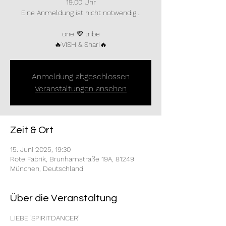
19.00 Uhr
Eine Anmeldung ist nicht notwendig...
one 💜 tribe
🔥VISH & Shari🔥
Anmeldung abgeschlossen
Veranstaltungen ansehen
Zeit & Ort
15. Juni 2025, 19:30
Rote Fabrik, Brunhamstraße 19A, 81249
München, Deutschland
Über die Veranstaltung
LIEBE 'SPIRITDANCER'