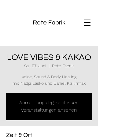
Rote Fabrik
LOVE VIBES & KAKAO
Sa., 07. Juni
  |  
Rote Fabrik
Voice, Sound & Body Healing
mit Nadja Laskò und Daniel Kizilirmak
Anmeldung abgeschlossen
Veranstaltungen ansehen
Zeit & Ort