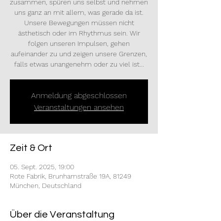
zusammen, spüren uns selbst und nehmen
uns ganz an mit allem, was gerade da ist.
Unsere Bewegungen müssen nicht
ästhetisch oder im Rhythmus sein. Wir
folgen unseren Impulsen, gehen
aufeinander zu und zeigen unsere Grenzen,
falls etwas unangenehm oder zu viel ist...
Anmeldung abgeschlossen
Veranstaltungen ansehen
Zeit & Ort
05. Sept. 2025, 19:00
Rote Fabrik, Brunhamstraße 19A, 81249
München, Deutschland
Über die Veranstaltung