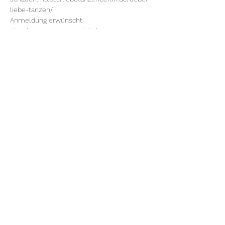
liebe-tanzen/
Anmeldung erwünscht 
über 
liebetanzen@mail.de
 bei Jost & Anna
Diese Veranstaltung teilen
Rote Fabrik
tanzraum.rotefabrik@gmail.com
089-83969329
0172-1961213