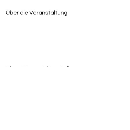
Über die Veranstaltung
Diese Veranstaltung teilen
Rote Fabrik
tanzraum.rotefabrik@gmail.com