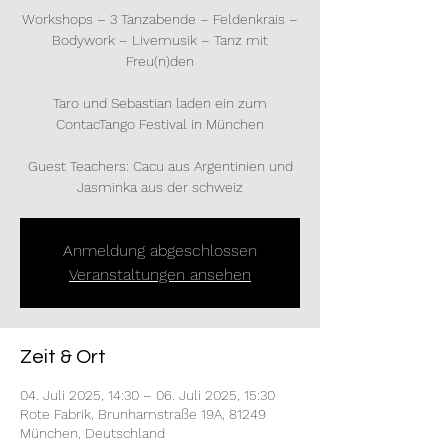
Workshops – 3 Tanzabende – Feldenkrais –
Bodywork – Livemusik – Tanz mit
Freu(n)den
Taro und Sebastian laden ein zum
ContacTango Festival in München
Guest Teachers: Cacu aus Argentinien und
Jasminka aus der schweiz
Anmeldung abgeschlossen
Veranstaltungen ansehen
Zeit & Ort
04. Juli 2025, 14:30 – 06. Juli 2025, 15:30
Rote Fabrik, Brunhamstraße 19A, 81249
München, Deutschland