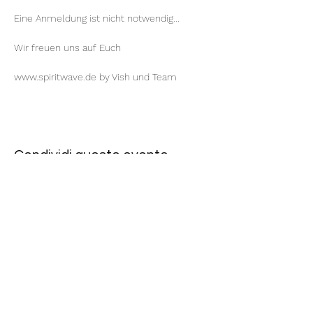
Eine Anmeldung ist nicht notwendig...
Wir freuen uns auf Euch
www.spiritwave.de
 by 
Vish
 und Team
Condividi questo evento
Rote Fabrik
tanzraum.rotefabrik@gmail.com