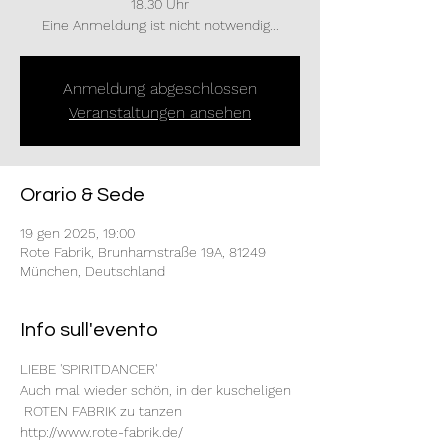
18.30 Uhr
Eine Anmeldung ist nicht notwendig...
Anmeldung abgeschlossen
Veranstaltungen ansehen
Orario & Sede
19 gen 2025, 19:00
Rote Fabrik, Brunhamstraße 19A, 81249
München, Deutschland
Info sull'evento
LIEBE 'SPIRITDANCER'
Auch mal wieder schön, in der kuscheligen 
 ROTEN FABRIK zu tanzen
http://www.rote-fabrik.de/