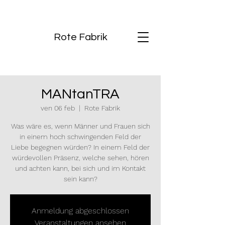
Rote Fabrik
MANtanTRA
ven 06 feb
  |  
Rote Fabrik
Was wäre es, wenn Männer und Frauen sich
in einem hoch schwingenden Feld der
Liebe begegnen würden? In einem Feld der
würdevollen Präsenz, welche sehen, hören
und achten kann, bei sich und im Kontakt
sein kann?
Anmeldung abgeschlossen
Veranstaltungen ansehen