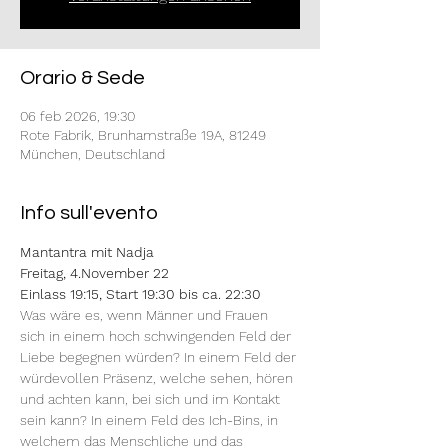
Orario & Sede
06 feb 2026, 19:30
Rote Fabrik, Brunhamstraße 19A, 81249
München, Deutschland
Info sull'evento
Mantantra mit Nadja
Freitag, 4.November 22
Einlass 19:15, Start 19:30 bis ca. 22:30
Was wäre es, wenn Männer und Frauen 
sich in einem hoch schwingenden Feld der 
Liebe begegnen würden? In einem Feld der 
würdevollen Präsenz, welche sehen, hören 
und achten kann, bei sich und im Kontakt 
sein kann? In einem Feld des Ich-Bins, in 
welchem das Menschliche und das 