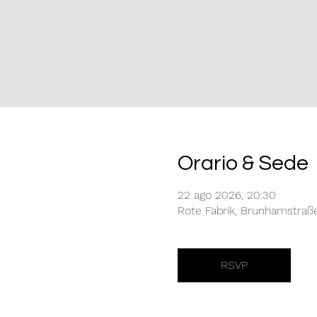
Orario & Sede
22 ago 2026, 20:30
Rote Fabrik, Brunhamstraß
RSVP