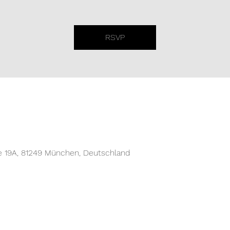
RSVP
e 19A, 81249 München, Deutschland