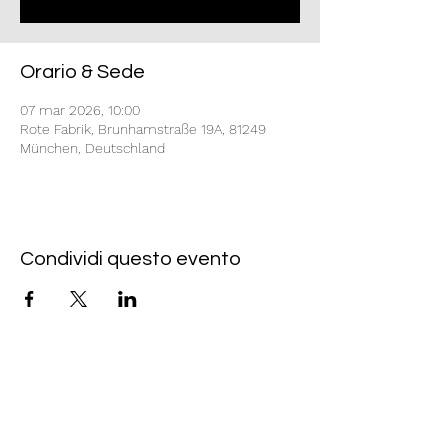
Orario & Sede
07 mar 2026, 10:00
Rote Fabrik, Brunhamstraße 19A, 81249
München, Deutschland
Condividi questo evento
Rote Fabrik
tanzraum.rotefabrik@gmail.com