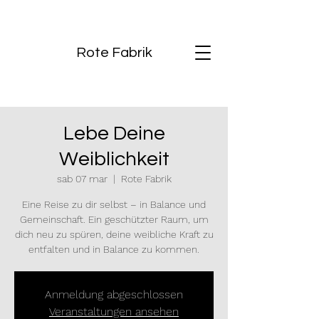
Rote Fabrik
Lebe Deine
Weiblichkeit
sab 07 mar
  |  
Rote Fabrik
Eine Reise zu dir selbst – in Balance und
Gemeinschaft. Ein geschützter Raum, um
dich neu zu spüren, deine weibliche Kraft zu
entfalten und in Balance zu kommen.
Anmeldung abgeschlossen
Veranstaltungen ansehen