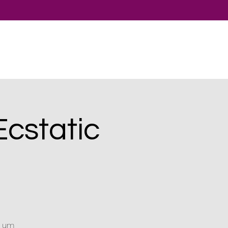
cstatic
, um