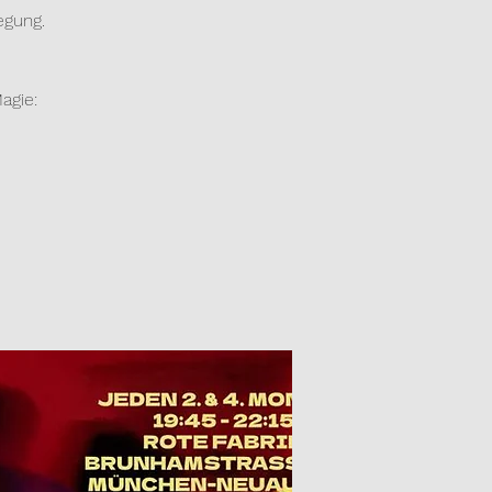
egung.
agie: