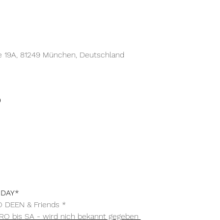
e 19A, 81249 München, Deutschland
o
IDAY*
O DEEN & Friends *
O bis SA - wird nich bekannt gegeben 