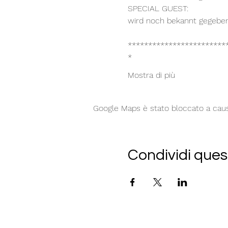
SPECIAL GUEST:
wird noch bekannt gegebe
************************
*
Mostra di più
Google Maps è stato bloccato a causa 
Condividi ques