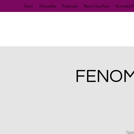
Start
Aktuelles
Festivals
Raum buchen
Kontakt/A
FENOME
Tag