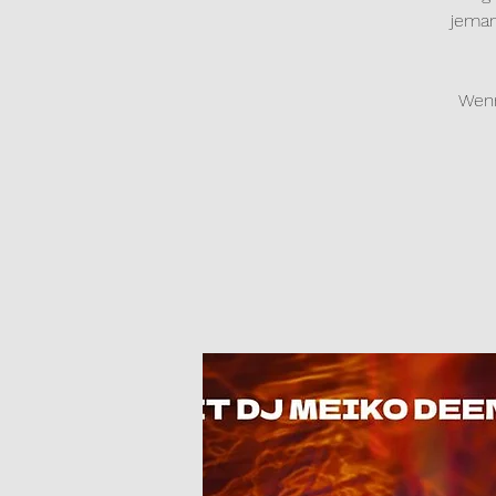
jeman
Wenn