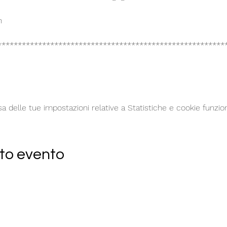
n
********************************************************
delle tue impostazioni relative a Statistiche e cookie funzion
to evento