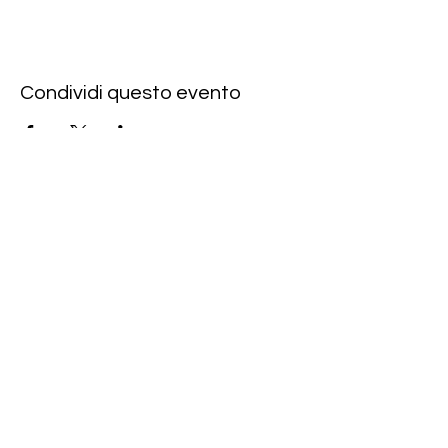
Condividi questo evento
Rote Fabrik
tanzraum.rotefabrik@gmail.com
089-83969329
0172-1961213
(keine Anfragen über Whatsapp oder
Telegram)